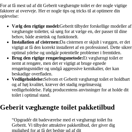
For at få mest ud af dit Geberit væghængte toilet er der nogle vigtige
faktorer at overveje. Her er nogle tips og tricks til at optimere din
oplevelse:
Vælg den rigtige model:
Geberit tilbyder forskellige modeller af
væghængte toiletter, så sørg for at vælge en, der passer til dine
behov, både æstetisk og funktionelt.
Installation af cisternen:
Da cisternen er skjult i væggen, er det
vigtigt at få den korrekt installeret af en professionel. Dette sikrer
optimal ydelse og undgår potentielle problemer i fremtiden.
Brug den rigtige rengøringsmetode:
Et væghængt toilet er
nemt at rengøre, men det er vigtigt at bruge egnede
rengøringsmidler og undgå aggressive kemikalier, der kan
beskadige overfladen.
Vedligeholdelse:
Selvom et Geberit væghængt toilet er holdbart
og af høj kvalitet, kræver det stadig regelmæssig
vedligeholdelse. Følg producentens anvisninger for at holde dit
toilet i optimal stand.
Geberit væghængte toilet pakketilbud
“Opgradér dit badeværelse med et væghængt toilet fra
Geberit. Vi tilbyder attraktive pakketilbud, der giver dig
mulighed for at få det bedste ud af dit