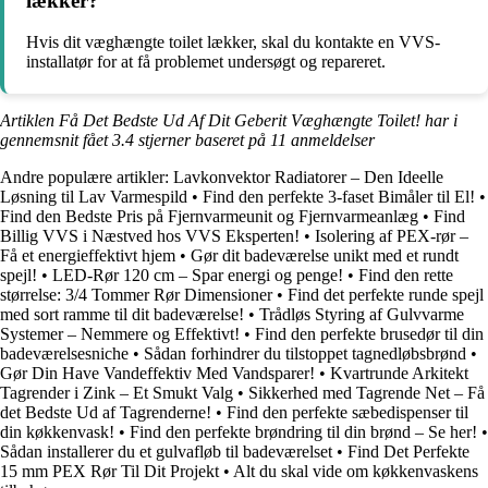
lækker?
Hvis dit væghængte toilet lækker, skal du kontakte en VVS-
installatør for at få problemet undersøgt og repareret.
Artiklen Få Det Bedste Ud Af Dit Geberit Væghængte Toilet! har i
gennemsnit fået
3.4
stjerner baseret på
11
anmeldelser
Andre populære artikler:
Lavkonvektor Radiatorer – Den Ideelle
Løsning til Lav Varmespild
•
Find den perfekte 3-faset Bimåler til El!
•
Find den Bedste Pris på Fjernvarmeunit og Fjernvarmeanlæg
•
Find
Billig VVS i Næstved hos VVS Eksperten!
•
Isolering af PEX-rør –
Få et energieffektivt hjem
•
Gør dit badeværelse unikt med et rundt
spejl!
•
LED-Rør 120 cm – Spar energi og penge!
•
Find den rette
størrelse: 3/4 Tommer Rør Dimensioner
•
Find det perfekte runde spejl
med sort ramme til dit badeværelse!
•
Trådløs Styring af Gulvvarme
Systemer – Nemmere og Effektivt!
•
Find den perfekte brusedør til din
badeværelsesniche
•
Sådan forhindrer du tilstoppet tagnedløbsbrønd
•
Gør Din Have Vandeffektiv Med Vandsparer!
•
Kvartrunde Arkitekt
Tagrender i Zink – Et Smukt Valg
•
Sikkerhed med Tagrende Net – Få
det Bedste Ud af Tagrenderne!
•
Find den perfekte sæbedispenser til
din køkkenvask!
•
Find den perfekte brøndring til din brønd – Se her!
•
Sådan installerer du et gulvafløb til badeværelset
•
Find Det Perfekte
15 mm PEX Rør Til Dit Projekt
•
Alt du skal vide om køkkenvaskens