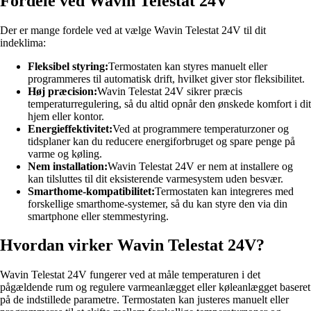
Fordele ved Wavin Telestat 24V
Der er mange fordele ved at vælge Wavin Telestat 24V til dit
indeklima:
Fleksibel styring:
Termostaten kan styres manuelt eller
programmeres til automatisk drift, hvilket giver stor fleksibilitet.
Høj præcision:
Wavin Telestat 24V sikrer præcis
temperaturregulering, så du altid opnår den ønskede komfort i dit
hjem eller kontor.
Energieffektivitet:
Ved at programmere temperaturzoner og
tidsplaner kan du reducere energiforbruget og spare penge på
varme og køling.
Nem installation:
Wavin Telestat 24V er nem at installere og
kan tilsluttes til dit eksisterende varmesystem uden besvær.
Smarthome-kompatibilitet:
Termostaten kan integreres med
forskellige smarthome-systemer, så du kan styre den via din
smartphone eller stemmestyring.
Hvordan virker Wavin Telestat 24V?
Wavin Telestat 24V fungerer ved at måle temperaturen i det
pågældende rum og regulere varmeanlægget eller køleanlægget baseret
på de indstillede parametre. Termostaten kan justeres manuelt eller