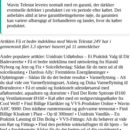
Wavin Telestat leveres normalt med en garanti, der dækker
eventuelle defekter i produktet i en vis periode efter købet. Det
anbefales altid at læse garantibetingelserne nøje, da garantien
kan variere afhængigt af forhandleren og landet, hvor du køber
produktet.
Artiklen Få et bedre indeklima med Wavin Telestat 24V har i
gennemsnit fået
3.3
stjerner baseret på
11
anmeldelser
Andre populære artikler:
Unidrain Udløbshus – Et Praktisk Valg til Dit
Badeværelse
•
Få et bedre indeklima med rørisolering fra Harald
Nyborg og Jem og Fix
•
Solcellebeslag: Sådan får du mest ud af dit
solcelleanlæg
•
Danfoss Ally: Fremtidens Energiløsninger
•
Opføringsrør – Sådan får du det bedste resultat
•
Varmeflytning – Alt
du skal vide om Varmeflytningssæt, Anlæg og Duka Varmeflytning til
Brændeovn
•
Få et smukt og funktionelt udendørsareal med
afløbsrender, aquadræn og drænriste
•
Find Det Rette Spirorør Ø160
og Ventilationsrør Ø160
•
Køl øllet med en nedgravningsølkøler fra
Cool Well!
•
Find Billige Elartikler og VVS-Produkter Online
•
Wavin
AHC 9000: Den trådløse rumtermostat og gulvvarme termostat
•
Find
Billige Kloakrør i Plast – Op til 300mm!
•
Unidrain Vandlås – En
Praktisk Løsning til Din Bolig
•
VVS-Fittings: Alt du behøver at vide
om Rør og Fittings
•
Find den perfekte sokkelaffugter til dit hjem – Se
her!
•
Spulebrønde: Sådan får du det bedste ud af din spulebrønd
•