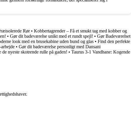
ræisolerede Rør
•
Kobbertagrender – Få et smukt tag med kobber og
ken!
•
Gør dit badeværelse unikt med et rundt spejl!
•
Gør Badeværelset
oderne look med en brusekabine uden bund og glas
•
Find den perfekte
-arbejde
•
Gør dit badeværelse personligt med Dansani
e de nyeste skotrende rulle på gaden!
•
Taurus 3-1 Vandhane: Kogende
ettighedshaver.