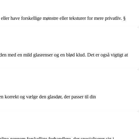
ler have forskellige mønstre eller teksturer for mere privatliv. §
den med en mild glasrenser og en blød klud. Det er også vigtigt at
n korrekt og vælge den glasdør, der passer til din
ine gennem forskellige forhandlere, der specialiserer sig i