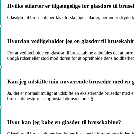
Hvilke stilarter er tilgængelige for glasdøre til brus
Glasdøre til brusekabiner fås i forskellige stilarter, herunder skyd
Hvordan vedligeholder jeg en glasdør til brusekabi
For at vedligeholde en glasdør til brusekabine anbefales det at tør
undgå ridser eller stød mod døren for at opretholde dens holdbarhe
Kan jeg udskifte min nuværende brusedør med en g
Ja, det er normalt muligt at udskifte en eksisterende brusedør med e
brusekabinestørrelse og installationsmetode. §
Hvor kan jeg købe en glasdør til brusekabine?
Glasdøre til brusekabiner kan købes hos specialforretninger inden f