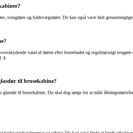
ekabiner?
edøre, svingdøre og foldevægsdøre. De kan også være helt gennemsigtige el
ne?
re overskydende vand af døren efter brusebadet og regelmæssigt rengøre 
d. §
lasdør til brusekabine?
n glasdør til brusekabine. Du skal dog sørge for at måle åbningsstørrelse
or badeværelsesinventar og udstyr. Du kan også finde et bredt udvalg onl