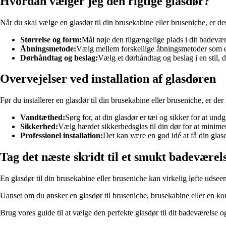
Hvordan vælger jeg den rigtige glasdør?
Når du skal vælge en glasdør til din brusekabine eller bruseniche, er de
Størrelse og form:
Mål nøje den tilgængelige plads i dit badevære
Åbningsmetode:
Vælg mellem forskellige åbningsmetoder som en
Dørhåndtag og beslag:
Vælg et dørhåndtag og beslag i en stil, d
Overvejelser ved installation af glasdøren
Før du installerer en glasdør til din brusekabine eller bruseniche, er der
Vandtæthed:
Sørg for, at din glasdør er tæt og sikker for at u
Sikkerhed:
Vælg hærdet sikkerhedsglas til din dør for at minimer
Professionel installation:
Det kan være en god idé at få din glasdø
Tag det næste skridt til et smukt badeværel
En glasdør til din brusekabine eller bruseniche kan virkelig løfte udsee
Uanset om du ønsker en glasdør til bruseniche, brusekabine eller en kom
Brug vores guide til at vælge den perfekte glasdør til dit badeværelse 