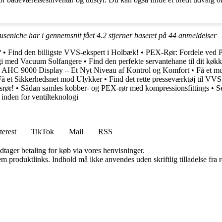
ruseniche har i gennemsnit fået
4.2
stjerner baseret på
44
anmeldelser
?
•
Find den billigste VVS-ekspert i Holbæk!
•
PEX-Rør: Fordele ved P
gi med Vacuum Solfangere
•
Find den perfekte servantehane til dit køk
 AHC 9000 Display – Et Nyt Niveau af Kontrol og Komfort
•
Få et m
Få et Sikkerhedsnet mod Ulykker
•
Find det rette presseværktøj til VVS
srør!
•
Sådan samles kobber- og PEX-rør med kompressionsfittings
•
S
nden for ventilteknologi
terest
TikTok
Mail
RSS
dtager betaling for køb via vores henvisninger.
m produktlinks. Indhold må ikke anvendes uden skriftlig tilladelse fra r