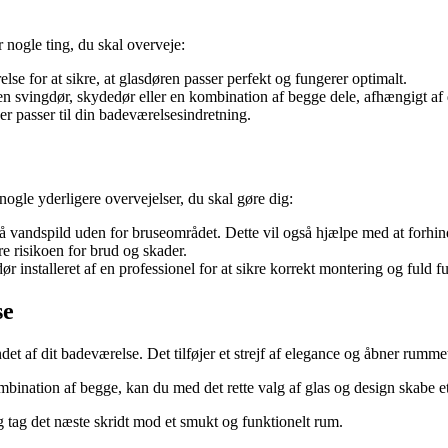
r nogle ting, du skal overveje:
lse for at sikre, at glasdøren passer perfekt og fungerer optimalt.
 svingdør, skydedør eller en kombination af begge dele, afhængigt af 
er passer til din badeværelsesindretning.
 nogle yderligere overvejelser, du skal gøre dig:
ndgå vandspild uden for bruseområdet. Dette vil også hjælpe med at forhi
e risikoen for brud og skader.
r installeret af en professionel for at sikre korrekt montering og fuld fu
se
ndet af dit badeværelse. Det tilføjer et strejf af elegance og åbner rumm
bination af begge, kan du med det rette valg af glas og design skabe et 
og tag det næste skridt mod et smukt og funktionelt rum.