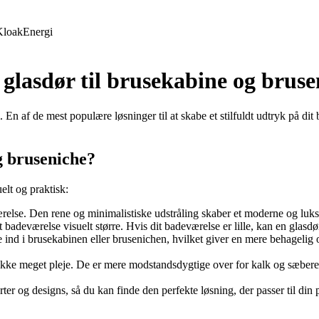
Kloak
Energi
glasdør til brusekabine og bruse
 En af de mest populære løsninger til at skabe et stilfuldt udtryk på dit 
g bruseniche?
elt og praktisk:
eværelse. Den rene og minimalistiske udstråling skaber et moderne og luks
 badeværelse visuelt større. Hvis dit badeværelse er lille, kan en glasdø
 ind i brusekabinen eller brusenichen, hvilket giver en mere behagelig 
kke meget pleje. De er mere modstandsdygtige over for kalk og sæberes
rter og designs, så du kan finde den perfekte løsning, der passer til din