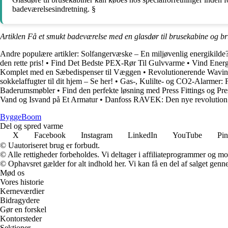
badeværelsesindretning. §
Artiklen Få et smukt badeværelse med en glasdør til brusekabine og b
Andre populære artikler:
Solfangervæske – En miljøvenlig energikilde
den rette pris!
•
Find Det Bedste PEX-Rør Til Gulvvarme
•
Vind Ener
Komplet med en Sæbedispenser til Væggen
•
Revolutionerende Wavin
sokkelaffugter til dit hjem – Se her!
•
Gas-, Kulilte- og CO2-Alarmer: 
Baderumsmøbler
•
Find den perfekte løsning med Press Fittings og Pre
Vand og Isvand på Et Armatur
•
Danfoss RAVEK: Den nye revolution i
Bygge
Boom
Del og spred varme
X
Facebook
Instagram
LinkedIn
YouTube
Pin
© Uautoriseret brug er forbudt.
© Alle rettigheder forbeholdes. Vi deltager i affiliateprogrammer og mo
© Ophavsret gælder for alt indhold her. Vi kan få en del af salget genne
Mød os
Vores historie
Kerneværdier
Bidragydere
Gør en forskel
Kontorsteder
Sektioner