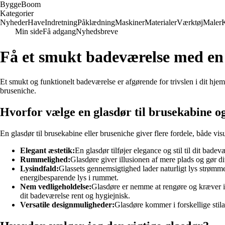
Bygge
Boom
Kategorier
Nyheder
Have
Indretning
Påklædning
Maskiner
Materialer
Værktøj
Maler
Min side
Få adgang
Nyhedsbreve
Få et smukt badeværelse med en 
Et smukt og funktionelt badeværelse er afgørende for trivslen i dit hjem.
bruseniche.
Hvorfor vælge en glasdør til brusekabine o
En glasdør til brusekabine eller bruseniche giver flere fordele, både visu
Elegant æstetik:
En glasdør tilføjer elegance og stil til dit bad
Rummelighed:
Glasdøre giver illusionen af mere plads og gør dit
Lysindfald:
Glassets gennemsigtighed lader naturligt lys strømme
energibesparende lys i rummet.
Nem vedligeholdelse:
Glasdøre er nemme at rengøre og kræver i
dit badeværelse rent og hygiejnisk.
Versatile designmuligheder:
Glasdøre kommer i forskellige stila