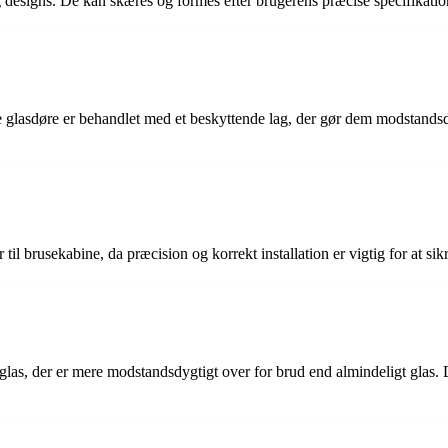
r og designs. De kan skæres og formes efter brugerens præcise specifikati
te glasdøre er behandlet med et beskyttende lag, der gør dem modstandsd
ør til brusekabine, da præcision og korrekt installation er vigtig for at s
et glas, der er mere modstandsdygtigt over for brud end almindeligt glas