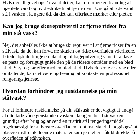
Hvis der alligevel opstår vandpletter, kan du bruge en blanding af
lige dele vand og hvid eddike til at fjerne dem. Undgå at lade vand
stå i vasken i længere tid, da det kan efterlade mærker eller pletter.
Kan jeg bruge skurepulver til at fjerne ridser fra
min stålvask?
Nej, det anbefales ikke at bruge skurepulver til at fjerne ridser fra en
stålvask, da det kan forværre skaden og ridse overfladen yderligere.
I stedet bør du bruge en blanding af bagepulver og vand til at lave
en pasta og forsigtigt gnide den på de ridsete områder med en blød
klud. Skyl og tør efter med en blød klud. Hvis ridserne er dybe eller
omfattende, kan det være nødvendigt at kontakte en professionel
rengøringstjeneste.
Hvordan forhindrer jeg rustdannelse på min
stålvask?
For at forhindre rustdannelse på din stålvask er det vigtigt at undgå
at efterlade våde genstande i vasken i længere tid. Tør vasken
grundigt efter brug og anvend en rustfrit stål rengøringsmiddel
regelmæssigt for at bevare overfladen i optimal stand. Undgå også at
placere rustfremkaldende materialer som jern eller ståluld direkte på
overfladen af stålvasken.