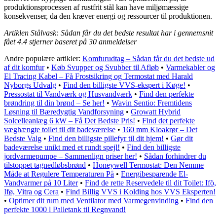
produktionsprocessen af rustfrit stål kan have miljømæssige
konsekvenser, da den kræver energi og ressourcer til produktionen.
Artiklen Stålvask: Sådan får du det bedste resultat har i gennemsnit
fået
4.4
stjerner baseret på
30
anmeldelser
Andre populære artikler:
Komfurudtag – Sådan får du det bedste ud
af dit komfur
•
Køb Svupper og Svubber til Afløb
•
Varmekabler og
El Tracing Kabel – Få Frostsikring og Termostat med Harald
Nyborgs Udvalg
•
Find den billigste VVS-ekspert i Køge!
•
Pressostat til Vandværk og Husvandværk
•
Find den perfekte
brøndring til din brønd – Se her!
•
Wavin Sentio: Fremtidens
Løsning til Bæredygtig Vandforsyning
•
Growatt Hybrid
Solcelleanlæg 6 kW – Få Det Bedste Pris!
•
Find det perfekte
væghængte toilet til dit badeværelse
•
160 mm Kloakrør – Det
Bedste Valg
•
Find den billigste pillefyr til dit hjem!
•
Gør dit
badeværelse unikt med et rundt spejl!
•
Find den billigste
jordvarmepumpe – Sammenlign priser her!
•
Sådan forhindrer du
tilstoppet tagnedløbsbrønd
•
Honeywell Termostat: Den Nemme
Måde at Regulere Temperaturen På
•
Energibesparende El-
Vandvarmer på 10 Liter
•
Find de rette Reservedele til dit Toilet: Ifö,
Ifø, Vitra og Cera
•
Find Billig VVS i Kolding hos VVS Eksperten!
•
Optimer dit rum med Ventilator med Varmegenvinding
•
Find den
perfekte 1000 l Palletank til Regnvand!