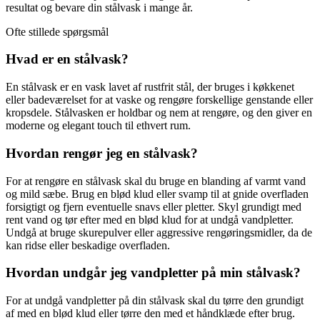
resultat og bevare din stålvask i mange år.
Ofte stillede spørgsmål
Hvad er en stålvask?
En stålvask er en vask lavet af rustfrit stål, der bruges i køkkenet
eller badeværelset for at vaske og rengøre forskellige genstande eller
kropsdele. Stålvasken er holdbar og nem at rengøre, og den giver en
moderne og elegant touch til ethvert rum.
Hvordan rengør jeg en stålvask?
For at rengøre en stålvask skal du bruge en blanding af varmt vand
og mild sæbe. Brug en blød klud eller svamp til at gnide overfladen
forsigtigt og fjern eventuelle snavs eller pletter. Skyl grundigt med
rent vand og tør efter med en blød klud for at undgå vandpletter.
Undgå at bruge skurepulver eller aggressive rengøringsmidler, da de
kan ridse eller beskadige overfladen.
Hvordan undgår jeg vandpletter på min stålvask?
For at undgå vandpletter på din stålvask skal du tørre den grundigt
af med en blød klud eller tørre den med et håndklæde efter brug.