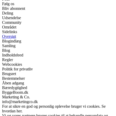
Følg os
Bliv abonnent
Deling
Udsendelse
Community
Området
Sidelinks
Oversigt
Blogindlæg
Samling
Blog
Indholdsfeed
Regler
Webcookies
Politik for privatliv
Brugsret
Bestemmelser
Åben adgang
Bæredygtighed
ByggeBoom.dk
Marketing & Co.
info@marketingco.dk
For at sikre en god og personlig oplevelse bruger vi cookies. Se
hvordan her.
Vi og vores partnere bruger cookies til at behandle persondata og