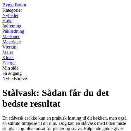
Bygge
Boom
Kategorier
Nyheder
Have
Indretning
Påklædning
Maskiner
Materialer
Værktøj
Maler
Kloak
Energi
Min side
Få adgang
Nyhedsbreve
Stålvask: Sådan får du det
bedste resultat
En stålvask er ikke kun en praktisk løsning til dit køkken, men også
en stilfuld tilføjelse til dit rum. Dog kan en stålvask med tiden miste
sin glans og blive udsat for pletter og snavs. Følgende guide giver