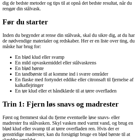
dig de bedste metoder og tips til at opnå det bedste resultat, når du
rengør din stålvask.
Før du starter
Inden du begynder at rense din stålvask, skal du sikre dig, at du har
de nødvendige materialer og redskaber. Her er en liste over ting, du
måske har brug for:
En blød klud eller svamp
En mild opvaskemiddel eller stålvaskrens
En blød børste
En tandbørste til at komme ind i svære områder
En flaske med fortyndet eddike eller citronsaft til fjernelse af
kalkaflejringer
En tør klud eller et håndklæde til at tørre overfladen
Trin 1: Fjern løs snavs og madrester
Først og fremmest skal du fjerne eventuelle løse snavs- eller
madrester fra stålvasken. Skyl vasken med varmt vand, og brug en
blød klud eller svamp til at tørre overfladen ren. Hvis der er
genstridige madrester, kan du forsigtigt bruge en blød børste til at
skrubbe området.