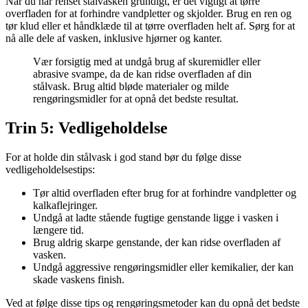
Når du har renset stålvasken grundigt, er det vigtigt at tørre
overfladen for at forhindre vandpletter og skjolder. Brug en ren og
tør klud eller et håndklæde til at tørre overfladen helt af. Sørg for at
nå alle dele af vasken, inklusive hjørner og kanter.
Vær forsigtig med at undgå brug af skuremidler eller
abrasive svampe, da de kan ridse overfladen af din
stålvask. Brug altid bløde materialer og milde
rengøringsmidler for at opnå det bedste resultat.
Trin 5: Vedligeholdelse
For at holde din stålvask i god stand bør du følge disse
vedligeholdelsestips:
Tør altid overfladen efter brug for at forhindre vandpletter og
kalkaflejringer.
Undgå at ladte stående fugtige genstande ligge i vasken i
længere tid.
Brug aldrig skarpe genstande, der kan ridse overfladen af
vasken.
Undgå aggressive rengøringsmidler eller kemikalier, der kan
skade vaskens finish.
Ved at følge disse tips og rengøringsmetoder kan du opnå det bedste