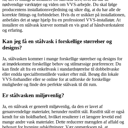
nødvendige værktøjer og viden om VVS-arbejde. Du skal følge
producentens installationsvejledning og sikre dig, at du har alle de
korrekte fittings og forbindelser. Hvis du er usikker på installationen,
anbefales det at søge hjælp fra en professionel VVS-installatør. At
installere en stålvask kræver normalt en vis grad af håndværkstalent
og erfaring.
Kan jeg få en stålvask i forskellige størrelser og
designs?
Ja, stålvasken kommer i mange forskellige størrelser og designs for
at imødekomme forskellige behov og stilmæssige præferencer. Du
kan finde alt fra en enkeltvask i standardstørrelse til dobbeltvaske
eller endda specialfremstillede vasker efter mål. Besøg din lokale
VVS-forhandler eller se online for at udforske de forskellige
muligheder og finde den perfekte stålvask til dit rum.
Er stålvasken miljøvenlig?
Ja, en stålvask er generelt miljøvenlig, da den er lavet af
genanvendelige materialer, herunder rustfrit stål. Rustfrit stål er også
kendt for sin holdbarhed, hvilket resulterer i et længere levetid end
mange andre vask materialer. Dette reducerer mængden af affald og
behovet for hyppige udskiftninger. Vær opmærksom på, at