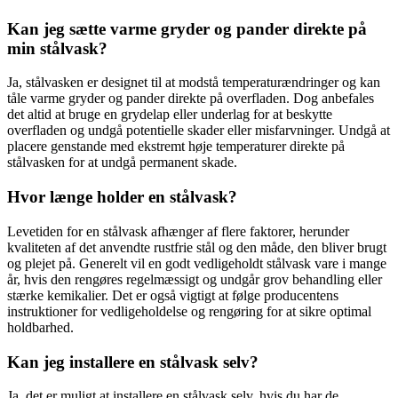
Kan jeg sætte varme gryder og pander direkte på
min stålvask?
Ja, stålvasken er designet til at modstå temperaturændringer og kan
tåle varme gryder og pander direkte på overfladen. Dog anbefales
det altid at bruge en grydelap eller underlag for at beskytte
overfladen og undgå potentielle skader eller misfarvninger. Undgå at
placere genstande med ekstremt høje temperaturer direkte på
stålvasken for at undgå permanent skade.
Hvor længe holder en stålvask?
Levetiden for en stålvask afhænger af flere faktorer, herunder
kvaliteten af det anvendte rustfrie stål og den måde, den bliver brugt
og plejet på. Generelt vil en godt vedligeholdt stålvask vare i mange
år, hvis den rengøres regelmæssigt og undgår grov behandling eller
stærke kemikalier. Det er også vigtigt at følge producentens
instruktioner for vedligeholdelse og rengøring for at sikre optimal
holdbarhed.
Kan jeg installere en stålvask selv?
Ja, det er muligt at installere en stålvask selv, hvis du har de