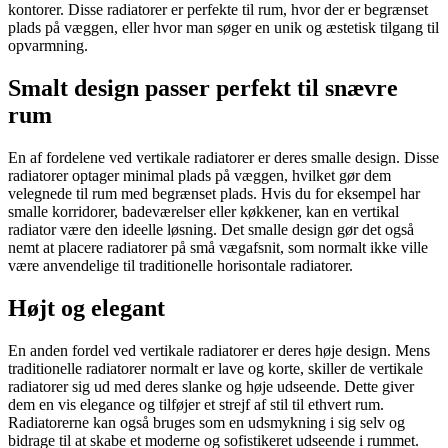
kontorer. Disse radiatorer er perfekte til rum, hvor der er begrænset
plads på væggen, eller hvor man søger en unik og æstetisk tilgang til
opvarmning.
Smalt design passer perfekt til snævre
rum
En af fordelene ved vertikale radiatorer er deres smalle design. Disse
radiatorer optager minimal plads på væggen, hvilket gør dem
velegnede til rum med begrænset plads. Hvis du for eksempel har
smalle korridorer, badeværelser eller køkkener, kan en vertikal
radiator være den ideelle løsning. Det smalle design gør det også
nemt at placere radiatorer på små vægafsnit, som normalt ikke ville
være anvendelige til traditionelle horisontale radiatorer.
Højt og elegant
En anden fordel ved vertikale radiatorer er deres høje design. Mens
traditionelle radiatorer normalt er lave og korte, skiller de vertikale
radiatorer sig ud med deres slanke og høje udseende. Dette giver
dem en vis elegance og tilføjer et strejf af stil til ethvert rum.
Radiatorerne kan også bruges som en udsmykning i sig selv og
bidrage til at skabe et moderne og sofistikeret udseende i rummet.