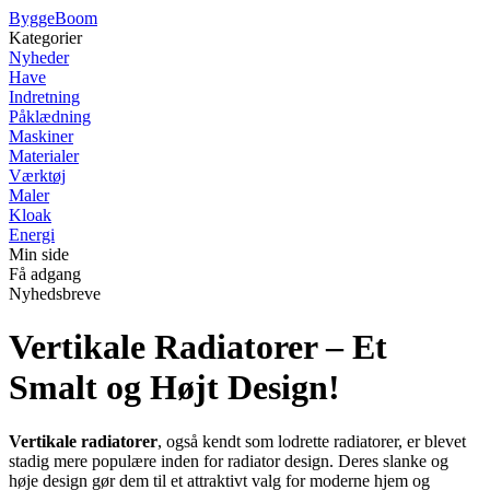
Bygge
Boom
Kategorier
Nyheder
Have
Indretning
Påklædning
Maskiner
Materialer
Værktøj
Maler
Kloak
Energi
Min side
Få adgang
Nyhedsbreve
Vertikale Radiatorer – Et
Smalt og Højt Design!
Vertikale radiatorer
, også kendt som lodrette radiatorer, er blevet
stadig mere populære inden for radiator design. Deres slanke og
høje design gør dem til et attraktivt valg for moderne hjem og