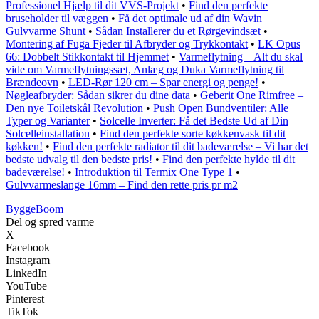
Professionel Hjælp til dit VVS-Projekt
•
Find den perfekte
bruseholder til væggen
•
Få det optimale ud af din Wavin
Gulvvarme Shunt
•
Sådan Installerer du et Rørgevindsæt
•
Montering af Fuga Fjeder til Afbryder og Trykkontakt
•
LK Opus
66: Dobbelt Stikkontakt til Hjemmet
•
Varmeflytning – Alt du skal
vide om Varmeflytningssæt, Anlæg og Duka Varmeflytning til
Brændeovn
•
LED-Rør 120 cm – Spar energi og penge!
•
Nøgleafbryder: Sådan sikrer du dine data
•
Geberit One Rimfree –
Den nye Toiletskål Revolution
•
Push Open Bundventiler: Alle
Typer og Varianter
•
Solcelle Inverter: Få det Bedste Ud af Din
Solcelleinstallation
•
Find den perfekte sorte køkkenvask til dit
køkken!
•
Find den perfekte radiator til dit badeværelse – Vi har det
bedste udvalg til den bedste pris!
•
Find den perfekte hylde til dit
badeværelse!
•
Introduktion til Termix One Type 1
•
Gulvvarmeslange 16mm – Find den rette pris pr m2
Bygge
Boom
Del og spred varme
X
Facebook
Instagram
LinkedIn
YouTube
Pinterest
TikTok