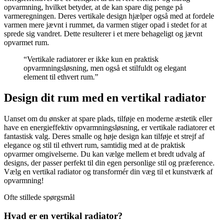
opvarmning, hvilket betyder, at de kan spare dig penge på
varmeregningen. Deres vertikale design hjælper også med at fordele
varmen mere jævnt i rummet, da varmen stiger opad i stedet for at
sprede sig vandret. Dette resulterer i et mere behageligt og jævnt
opvarmet rum.
“Vertikale radiatorer er ikke kun en praktisk
opvarmningsløsning, men også et stilfuldt og elegant
element til ethvert rum.”
Design dit rum med en vertikal radiator
Uanset om du ønsker at spare plads, tilføje en moderne æstetik eller
have en energieffektiv opvarmningsløsning, er vertikale radiatorer et
fantastisk valg. Deres smalle og høje design kan tilføje et strejf af
elegance og stil til ethvert rum, samtidig med at de praktisk
opvarmer omgivelserne. Du kan vælge mellem et bredt udvalg af
designs, der passer perfekt til din egen personlige stil og præference.
Vælg en vertikal radiator og transformér din væg til et kunstværk af
opvarmning!
Ofte stillede spørgsmål
Hvad er en vertikal radiator?