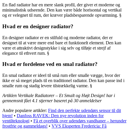
En flad radiator har en mere slank profil, der giver et moderne og
minimalistisk udseende. Den kan være både horisontal og vertikal
og er velegnet til rum, der kræver pladsbesparende opvarmning. §
Hvad er en designer radiator?
En designer radiator er en stilfuld og moderne radiator, der er
designet til at være mere end bare et funktionelt element. Den kan
være et attraktivt designstykke i sig selv og tilføje et strejf af
elegance til ethvert rum. §
Hvad er fordelene ved en smal radiator?
En smal radiator er ideel til små rum eller smalle vægge, hvor der
ikke er så meget plads til en traditionel radiator. Den kan passe ind i
smalle rum og stadig levere tilstrækkelig varme. §
Artiklen Vertikale Radiatorer – Et Smalt og Højt Design! har i
gennemsnit fået
4.1
stjerner baseret på
30
anmeldelser
Andre populære artikler:
Find den perfekte udendørs sensor til dit
hjem!
•
Danfoss RAVEK: Den nye revolution inden for
ventilteknologi
•
Få et overblik over udendørs vandhaner – herunder
frostfrie og gammeldags!
•
VVS Eksperten Fredericia: Få