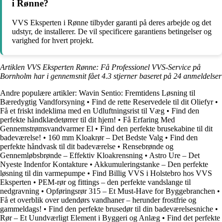
i Rønne?
VVS Eksperten i Rønne tilbyder garanti på deres arbejde og det
udstyr, de installerer. De vil specificere garantiens betingelser og
varighed for hvert projekt.
Artiklen VVS Eksperten Rønne: Få Professionel VVS-Service på
Bornholm har i gennemsnit fået
4.3
stjerner baseret på
24
anmeldelser
Andre populære artikler:
Wavin Sentio: Fremtidens Løsning til
Bæredygtig Vandforsyning
•
Find de rette Reservedele til dit Oliefyr
•
Få et friskt indeklima med en Udluftningsrist til Væg
•
Find den
perfekte håndklædetørrer til dit hjem!
•
Få Erfaring Med
Gennemstrømsvandvarmer El
•
Find den perfekte brusekabine til dit
badeværelse!
•
160 mm Kloakrør – Det Bedste Valg
•
Find den
perfekte håndvask til dit badeværelse
•
Rensebrønde og
Gennemløbsbrønde – Effektiv Kloakrensning
•
Astro Ure – Det
Nyeste Indenfor Kontakture
•
Akkumuleringstanke – Den perfekte
løsning til din varmepumpe
•
Find Billig VVS i Holstebro hos VVS
Eksperten
•
PEM-rør og fittings – den perfekte vandslange til
nedgravning
•
Opføringsrør 315 – Et Must-Have for Byggebranchen
•
Få et overblik over udendørs vandhaner – herunder frostfrie og
gammeldags!
•
Find den perfekte brusedør til din badeværelsesniche
•
Rør – Et Uundværligt Element i Byggeri og Anlæg
•
Find det perfekte