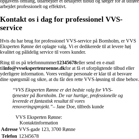
opgavens omfang, udarbejder et detaljeret tilbud og sørger for at udføre
arbejdet professionelt og effektivt.
Kontakt os i dag for professionel VVS-
service
Hvis du har brug for professionel VVS-service på Bornholm, er VVS
Eksperten Rønne det oplagte valg. Vi er dedikerede til at levere høj
kvalitet og pålidelig service til vores kunder.
Ring til os på telefonnummer
12345678
eller send en e-mail
til
info@vvsekspertenroenne.dk
for at få et uforpligtende tilbud eller
yderligere information. Vores venlige personale er klar til at besvare
dine spørgsmål og sikre, at du får den rette VVS-løsning til dine behov.
“VVS Eksperten Rønne er det bedste valg for VVS-
tjenester på Bornholm. De var hurtige, professionelle og
leverede et fantastisk resultat til vores
renoveringsprojekt.”
– Jane Doe, tilfreds kunde
VVS Eksperten Rønne:
Kontaktinformation
Adresse
VVS-gade 123, 3700 Rønne
Telefon
12345678