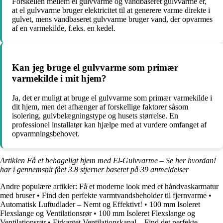
Forskellen mellem el gulvvarme og vandbaseret gulvvarme er,
at el gulvvarme bruger elektricitet til at generere varme direkte i
gulvet, mens vandbaseret gulvvarme bruger vand, der opvarmes
af en varmekilde, f.eks. en kedel.
Kan jeg bruge el gulvvarme som primær
varmekilde i mit hjem?
Ja, det er muligt at bruge el gulvvarme som primær varmekilde i
dit hjem, men det afhænger af forskellige faktorer såsom
isolering, gulvbelægningstype og husets størrelse. En
professionel installatør kan hjælpe med at vurdere omfanget af
opvarmningsbehovet.
Artiklen Få et behageligt hjem med El-Gulvvarme – Se her hvordan!
har i gennemsnit fået
3.8
stjerner baseret på
39
anmeldelser
Andre populære artikler:
Få et moderne look med et håndvaskarmatur
med bruser
•
Find den perfekte varmtvandsbeholder til fjernvarme
•
Automatisk Luftudlader – Nemt og Effektivt!
•
100 mm Isoleret
Flexslange og Ventilationsrør
•
100 mm Isoleret Flexslange og
Ventilationsrør
•
Firkantet Ventilationskanal – Find det perfekte