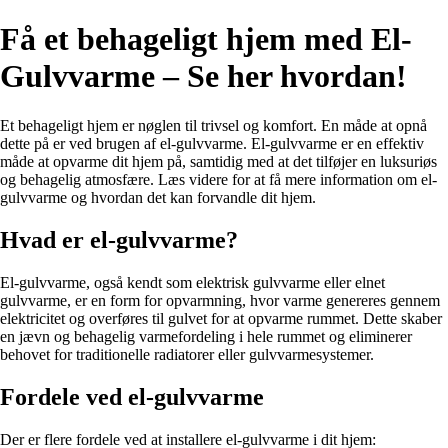
Få et behageligt hjem med El-
Gulvvarme – Se her hvordan!
Et behageligt hjem er nøglen til trivsel og komfort. En måde at opnå
dette på er ved brugen af el-gulvvarme. El-gulvvarme er en effektiv
måde at opvarme dit hjem på, samtidig med at det tilføjer en luksuriøs
og behagelig atmosfære. Læs videre for at få mere information om el-
gulvvarme og hvordan det kan forvandle dit hjem.
Hvad er el-gulvvarme?
El-gulvvarme, også kendt som elektrisk gulvvarme eller elnet
gulvvarme, er en form for opvarmning, hvor varme genereres gennem
elektricitet og overføres til gulvet for at opvarme rummet. Dette skaber
en jævn og behagelig varmefordeling i hele rummet og eliminerer
behovet for traditionelle radiatorer eller gulvvarmesystemer.
Fordele ved el-gulvvarme
Der er flere fordele ved at installere el-gulvvarme i dit hjem: