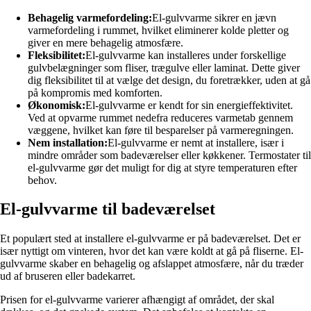
Behagelig varmefordeling:
El-gulvvarme sikrer en jævn
varmefordeling i rummet, hvilket eliminerer kolde pletter og
giver en mere behagelig atmosfære.
Fleksibilitet:
El-gulvvarme kan installeres under forskellige
gulvbelægninger som fliser, trægulve eller laminat. Dette giver
dig fleksibilitet til at vælge det design, du foretrækker, uden at gå
på kompromis med komforten.
Økonomisk:
El-gulvvarme er kendt for sin energieffektivitet.
Ved at opvarme rummet nedefra reduceres varmetab gennem
væggene, hvilket kan føre til besparelser på varmeregningen.
Nem installation:
El-gulvvarme er nemt at installere, især i
mindre områder som badeværelser eller køkkener. Termostater til
el-gulvvarme gør det muligt for dig at styre temperaturen efter
behov.
El-gulvvarme til badeværelset
Et populært sted at installere el-gulvvarme er på badeværelset. Det er
især nyttigt om vinteren, hvor det kan være koldt at gå på fliserne. El-
gulvvarme skaber en behagelig og afslappet atmosfære, når du træder
ud af bruseren eller badekarret.
Prisen for el-gulvvarme varierer afhængigt af området, der skal