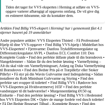
Tiden det tager for VVS eksperten i Herning at udføre en VVS-
opgave varierer afhængigt af opgavens omfang. De vil give dig
en estimeret tidsramme, når du kontakter dem.
Artiklen Find Billig VVS-ekspert i Herning! har i gennemsnit fået
4.1
stjerner baseret på
19
anmeldelser
Andre populære artikler:
VVS Eksperten Thisted – Få Professionel
Hjælp til dine VVS-opgaver
•
Find Billig VVS-hjælp i Middelfart hos
VVS-Eksperten!
•
Fjernvarme: Danfoss Trykdifferensregulator og
Differenstrykregulator AVPL
•
Danfoss ECL Comfort 110: Den
Komplette Guide
•
Find den perfekte ildfaste plade til din brændeovn
•
Slangeklemmer – Sådan får du den bedste løsning
•
Varmeflytning –
Alt du skal vide om Varmeflytningssæt, Anlæg og Duka Varmeflytning
til Brændeovn
•
Find den Bedste Pris på et Træpillefyr eller Stoker
Pillefyr
•
Få styr på din Wavin Gulvvarme med Indregulering
•
Sådan
installerer du Roth Minishunt Gulvvarme og Styring
•
Find den
perfekte sæt svupper til toilettet!
•
Find Billig VVS i Rødovre hos
VVS-Eksperten på Hvidsværmervej 165F
•
Find den perfekte
vandstopper til dit badeværelse!
•
Murgennemføring Ø150 og
Emhætte – Find den perfekte løsning!
•
Find Billig VVS i Hedensted
hos VVS Eksperten DK
•
Oplev de mange fordele ved dusch toiletter!
•
Få Det Bedste Brusesæt Tilbud – Komplette Bruses
•
Find den