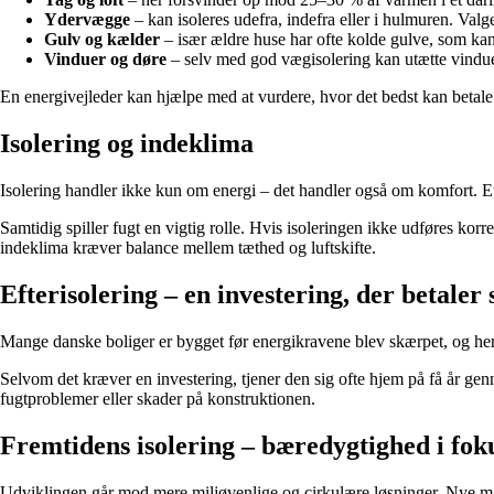
Ydervægge
– kan isoleres udefra, indefra eller i hulmuren. Valg
Gulv og kælder
– især ældre huse har ofte kolde gulve, som kan
Vinduer og døre
– selv med god vægisolering kan utætte vinduer
En energivejleder kan hjælpe med at vurdere, hvor det bedst kan betale 
Isolering og indeklima
Isolering handler ikke kun om energi – det handler også om komfort. Et
Samtidig spiller fugt en vigtig rolle. Hvis isoleringen ikke udføres kor
indeklima kræver balance mellem tæthed og luftskifte.
Efterisolering – en investering, der betaler 
Mange danske boliger er bygget før energikravene blev skærpet, og her ka
Selvom det kræver en investering, tjener den sig ofte hjem på få år ge
fugtproblemer eller skader på konstruktionen.
Fremtidens isolering – bæredygtighed i fok
Udviklingen går mod mere miljøvenlige og cirkulære løsninger. Nye mat