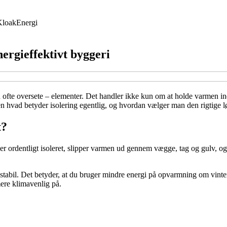
Kloak
Energi
nergieffektivt byggeri
n ofte oversete – elementer. Det handler ikke kun om at holde varmen i
 hvad betyder isolering egentlig, og hvordan vælger man den rigtige lø
t?
er ordentligt isoleret, slipper varmen ud gennem vægge, tag og gulv, og
ren stabil. Det betyder, at du bruger mindre energi på opvarmning om 
mere klimavenlig på.