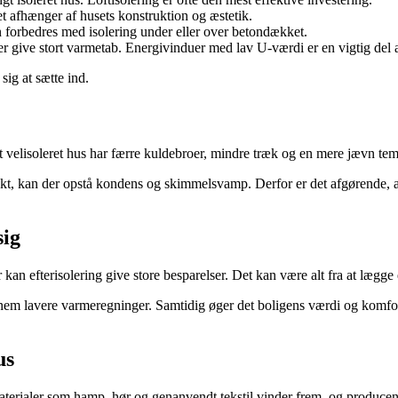
et afhænger af husets konstruktion og æstetik.
 forbedres med isolering under eller over betondækket.
 give stort varmetab. Energivinduer med lav U-værdi er en vigtig del 
sig at sætte ind.
 velisoleret hus har færre kuldebroer, mindre træk og en mere jævn temp
rekt, kan der opstå kondens og skimmelsvamp. Derfor er det afgørende, at
sig
n efterisolering give store besparelser. Det kan være alt fra at lægge ek
nnem lavere varmeregninger. Samtidig øger det boligens værdi og komfort
us
erialer som hamp, hør og genanvendt tekstil vinder frem, og producent