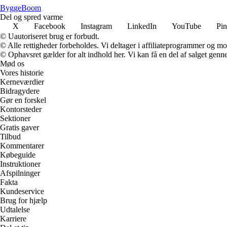
Bygge
Boom
Del og spred varme
X
Facebook
Instagram
LinkedIn
YouTube
Pin
© Uautoriseret brug er forbudt.
© Alle rettigheder forbeholdes. Vi deltager i affiliateprogrammer og mo
© Ophavsret gælder for alt indhold her. Vi kan få en del af salget genne
Mød os
Vores historie
Kerneværdier
Bidragydere
Gør en forskel
Kontorsteder
Sektioner
Gratis gaver
Tilbud
Kommentarer
Købeguide
Instruktioner
Afspilninger
Fakta
Kundeservice
Brug for hjælp
Udtalelse
Karriere