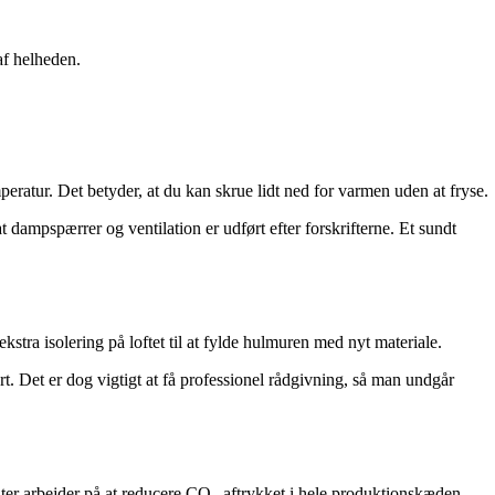
af helheden.
eratur. Det betyder, at du kan skrue lidt ned for varmen uden at fryse.
 dampspærrer og ventilation er udført efter forskrifterne. Et sundt
stra isolering på loftet til at fylde hulmuren med nyt materiale.
. Det er dog vigtigt at få professionel rådgivning, så man undgår
er arbejder på at reducere CO₂-aftrykket i hele produktionskæden.