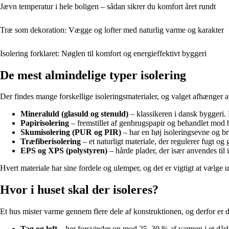
Jævn temperatur i hele boligen – sådan sikrer du komfort året rundt
Træ som dekoration: Vægge og lofter med naturlig varme og karakter
Isolering forklaret: Nøglen til komfort og energieffektivt byggeri
De mest almindelige typer isolering
Der findes mange forskellige isoleringsmaterialer, og valget afhænger 
Mineraluld (glasuld og stenuld)
– klassikeren i dansk byggeri. 
Papirisolering
– fremstillet af genbrugspapir og behandlet mod b
Skumisolering (PUR og PIR)
– har en høj isoleringsevne og br
Træfiberisolering
– et naturligt materiale, der regulerer fugt og 
EPS og XPS (polystyren)
– hårde plader, der især anvendes til
Hvert materiale har sine fordele og ulemper, og det er vigtigt at vælg
Hvor i huset skal der isoleres?
Et hus mister varme gennem flere dele af konstruktionen, og derfor er de
Tag og loft
– her forsvinder op mod 25–30 % af varmen i et dårligt