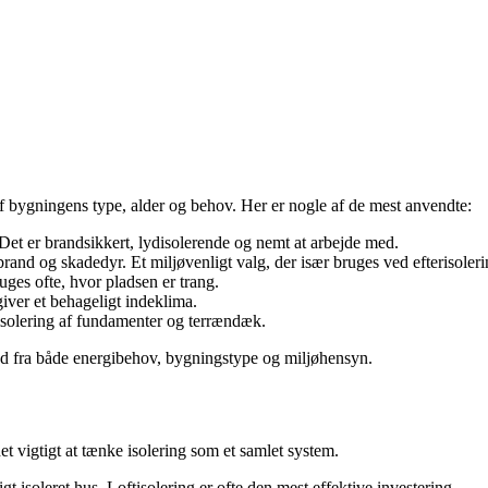
af bygningens type, alder og behov. Her er nogle af de mest anvendte:
Det er brandsikkert, lydisolerende og nemt at arbejde med.
rand og skadedyr. Et miljøvenligt valg, der især bruges ved efterisoleri
uges ofte, hvor pladsen er trang.
giver et behageligt indeklima.
 isolering af fundamenter og terrændæk.
e ud fra både energibehov, bygningstype og miljøhensyn.
t vigtigt at tænke isolering som et samlet system.
 isoleret hus. Loftisolering er ofte den mest effektive investering.