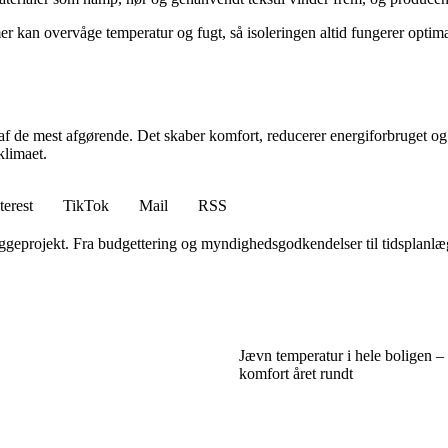
mer kan overvåge temperatur og fugt, så isoleringen altid fungerer opti
et af de mest afgørende. Det skaber komfort, reducerer energiforbruget 
klimaet.
terest
TikTok
Mail
RSS
projekt. Fra budgettering og myndighedsgodkendelser til tidsplanlægnin
Jævn temperatur i hele boligen – 
komfort året rundt