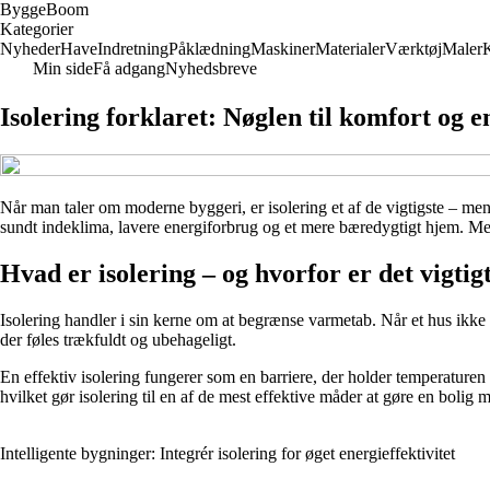
Bygge
Boom
Kategorier
Nyheder
Have
Indretning
Påklædning
Maskiner
Materialer
Værktøj
Maler
Min side
Få adgang
Nyhedsbreve
Isolering forklaret: Nøglen til komfort og e
Når man taler om moderne byggeri, er isolering et af de vigtigste – me
sundt indeklima, lavere energiforbrug og et mere bæredygtigt hjem. Men
Hvad er isolering – og hvorfor er det vigtig
Isolering handler i sin kerne om at begrænse varmetab. Når et hus ikke 
der føles trækfuldt og ubehageligt.
En effektiv isolering fungerer som en barriere, der holder temperatu
hvilket gør isolering til en af de mest effektive måder at gøre en bolig 
Intelligente bygninger: Integrér isolering for øget energieffektivitet