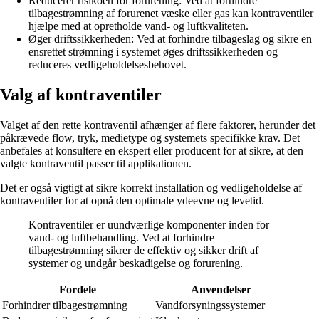
Reducerer risikoen for forurening: Ved at forhindre
tilbagestrømning af forurenet væske eller gas kan kontraventiler
hjælpe med at opretholde vand- og luftkvaliteten.
Øger driftssikkerheden: Ved at forhindre tilbageslag og sikre en
ensrettet strømning i systemet øges driftssikkerheden og
reduceres vedligeholdelsesbehovet.
Valg af kontraventiler
Valget af den rette kontraventil afhænger af flere faktorer, herunder det
påkrævede flow, tryk, medietype og systemets specifikke krav. Det
anbefales at konsultere en ekspert eller producent for at sikre, at den
valgte kontraventil passer til applikationen.
Det er også vigtigt at sikre korrekt installation og vedligeholdelse af
kontraventiler for at opnå den optimale ydeevne og levetid.
Kontraventiler er uundværlige komponenter inden for
vand- og luftbehandling. Ved at forhindre
tilbagestrømning sikrer de effektiv og sikker drift af
systemer og undgår beskadigelse og forurening.
Fordele
Anvendelser
Forhindrer tilbagestrømning
Vandforsyningssystemer