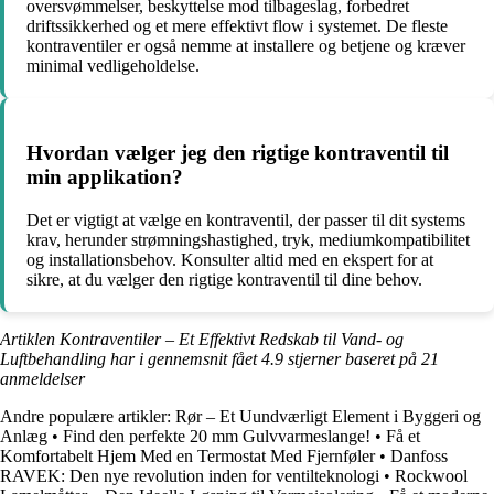
oversvømmelser, beskyttelse mod tilbageslag, forbedret
driftssikkerhed og et mere effektivt flow i systemet. De fleste
kontraventiler er også nemme at installere og betjene og kræver
minimal vedligeholdelse.
Hvordan vælger jeg den rigtige kontraventil til
min applikation?
Det er vigtigt at vælge en kontraventil, der passer til dit systems
krav, herunder strømningshastighed, tryk, mediumkompatibilitet
og installationsbehov. Konsulter altid med en ekspert for at
sikre, at du vælger den rigtige kontraventil til dine behov.
Artiklen Kontraventiler – Et Effektivt Redskab til Vand- og
Luftbehandling har i gennemsnit fået
4.9
stjerner baseret på
21
anmeldelser
Andre populære artikler:
Rør – Et Uundværligt Element i Byggeri og
Anlæg
•
Find den perfekte 20 mm Gulvvarmeslange!
•
Få et
Komfortabelt Hjem Med en Termostat Med Fjernføler
•
Danfoss
RAVEK: Den nye revolution inden for ventilteknologi
•
Rockwool