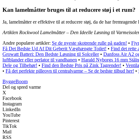
Kan lamelmåtter bruges til at reducere støj i et rum?
Ja, lamelmåtter er effektive til at reducere støj, da de har fremragend
Artiklen Rockwool Lamelmåtter – Den Ideelle Løsning til Varmeisoler
Andre populære artikler:
Se de nyeste skotrende rulle på gaden!
•
Fjv
Få Det Bedste Ud Af Dit Geberit Væghængte Toilet!
•
Find det rette 
Growatt Batteri: Den Bedste Løsning til Solceller
•
Danfoss Air A2 og
luftblander eller perlator til vandhanen
•
Harald Nyborgs 16 mm Stålrør
Dele og Tilbehør!
•
Find den Bedste Pris på Zink Tagrender!
•
Ventil
•
Få det perfekte pilleovn til centralvarme – Se de bedste tilbud her!
•
Bygge
Boom
Del og spred varme
X
Facebook
Instagram
LinkedIn
YouTube
Pinterest
TikTok
Mail
RSS