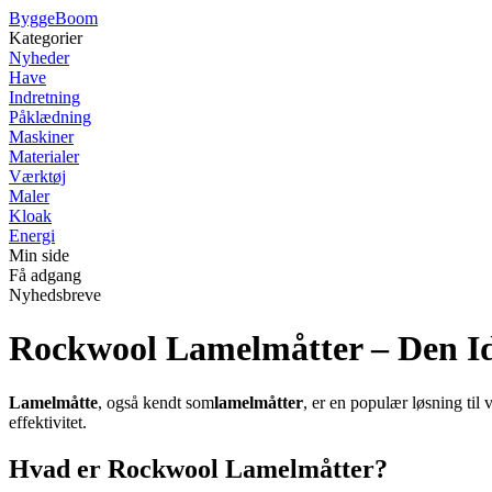
Bygge
Boom
Kategorier
Nyheder
Have
Indretning
Påklædning
Maskiner
Materialer
Værktøj
Maler
Kloak
Energi
Min side
Få adgang
Nyhedsbreve
Rockwool Lamelmåtter – Den Ide
Lamelmåtte
, også kendt som
lamelmåtter
, er en populær løsning til
effektivitet.
Hvad er Rockwool Lamelmåtter?