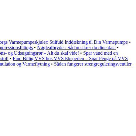
rgs Varmepumpeskjuler: Stilfuld Inddækning til Din Varmepumpe
•
ressionsfittings
•
Nøgleafbryder: Sådan sikrer du dine data
•
ions- og Udsugningsrør – Alt du skal vide!
•
Spar vand med en
stol!
•
Find Billig VVS hos VVS Eksperten – Spar Penge på VVS
tilation og Varmeflytning
•
Sådan fungerer strengreguleringsventiler