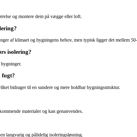
rrelse og montere dem på vægge eller loft.
lering?
fhænger af klimaet og bygningens behov, men typisk ligger det mellem 5
rs isolering?
f bygninger.
 fugt?
lket bidrager til en sundere og mere holdbar bygningsstruktur.
forekommende materialer og kan genanvendes.
 en langvarig og pålidelig isoleringsløsning.