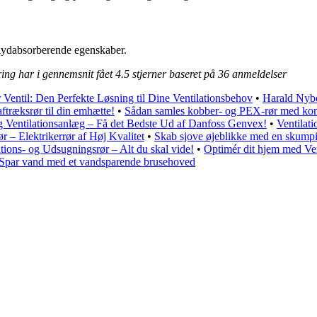
e lydabsorberende egenskaber.
ing har i gennemsnit fået
4.5
stjerner baseret på
36
anmeldelser
r Ventil: Den Perfekte Løsning til Dine Ventilationsbehov
•
Harald Nybo
aftræksrør til din emhætte!
•
Sådan samles kobber- og PEX-rør med komp
 Ventilationsanlæg – Få det Bedste Ud af Danfoss Genvex!
•
Ventilat
 – Elektrikerrør af Høj Kvalitet
•
Skab sjove øjeblikke med en skumpi
ations- og Udsugningsrør – Alt du skal vide!
•
Optimér dit hjem med Ven
Spar vand med et vandsparende brusehoved