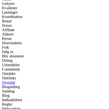
Gebyrer
Kvaliteter
Løsninger
Koordination
Brand
Donor
Affiliate
Allieret
Presse
Henvendelse
Folk
Følg os
Bliv abonnent
Deling
Udsendelse
Community
Området
Sidelinks
Oversigt
Blogindlæg
Samling
Blog
Indholdsfeed
Regler
Webcookies