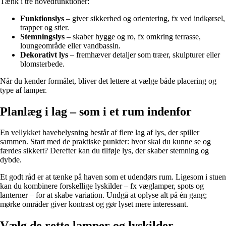
Tænk i tre hovedfunktioner:
Funktionslys
– giver sikkerhed og orientering, fx ved indkørsel,
trapper og stier.
Stemningslys
– skaber hygge og ro, fx omkring terrasse,
loungeområde eller vandbassin.
Dekorativt lys
– fremhæver detaljer som træer, skulpturer eller
blomsterbede.
Når du kender formålet, bliver det lettere at vælge både placering og
type af lamper.
Planlæg i lag – som i et rum indenfor
En vellykket havebelysning består af flere lag af lys, der spiller
sammen. Start med de praktiske punkter: hvor skal du kunne se og
færdes sikkert? Derefter kan du tilføje lys, der skaber stemning og
dybde.
Et godt råd er at tænke på haven som et udendørs rum. Ligesom i stuen
kan du kombinere forskellige lyskilder – fx væglamper, spots og
lanterner – for at skabe variation. Undgå at oplyse alt på én gang;
mørke områder giver kontrast og gør lyset mere interessant.
Vælg de rette lamper og lyskilder