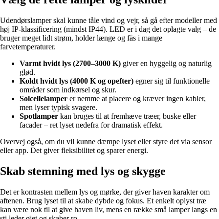
Udendørslamper skal kunne tåle vind og vejr, så gå efter modeller med
høj IP-klassificering (mindst IP44). LED er i dag det oplagte valg – de
bruger meget lidt strøm, holder længe og fås i mange
farvetemperaturer.
Varmt hvidt lys (2700–3000 K)
giver en hyggelig og naturlig
glød.
Koldt hvidt lys (4000 K og opefter)
egner sig til funktionelle
områder som indkørsel og skur.
Solcellelamper
er nemme at placere og kræver ingen kabler,
men lyser typisk svagere.
Spotlamper
kan bruges til at fremhæve træer, buske eller
facader – ret lyset nedefra for dramatisk effekt.
Overvej også, om du vil kunne dæmpe lyset eller styre det via sensor
eller app. Det giver fleksibilitet og sparer energi.
Skab stemning med lys og skygge
Det er kontrasten mellem lys og mørke, der giver haven karakter om
aftenen. Brug lyset til at skabe dybde og fokus. Et enkelt oplyst træ
kan være nok til at give haven liv, mens en række små lamper langs en
sti leder øjet og skaber ro.