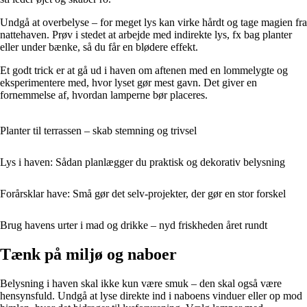
Undgå at overbelyse – for meget lys kan virke hårdt og tage magien fra
nattehaven. Prøv i stedet at arbejde med indirekte lys, fx bag planter
eller under bænke, så du får en blødere effekt.
Et godt trick er at gå ud i haven om aftenen med en lommelygte og
eksperimentere med, hvor lyset gør mest gavn. Det giver en
fornemmelse af, hvordan lamperne bør placeres.
Planter til terrassen – skab stemning og trivsel
Lys i haven: Sådan planlægger du praktisk og dekorativ belysning
Forårsklar have: Små gør det selv-projekter, der gør en stor forskel
Brug havens urter i mad og drikke – nyd friskheden året rundt
Tænk på miljø og naboer
Belysning i haven skal ikke kun være smuk – den skal også være
hensynsfuld. Undgå at lyse direkte ind i naboens vinduer eller op mod