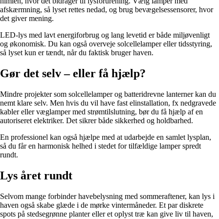
himlen, hvor det bidrager til lysforurening. Vælg lamper med
afskærmning, så lyset rettes nedad, og brug bevægelsessensorer, hvor
det giver mening.
LED-lys med lavt energiforbrug og lang levetid er både miljøvenligt
og økonomisk. Du kan også overveje solcellelamper eller tidsstyring,
så lyset kun er tændt, når du faktisk bruger haven.
Gør det selv – eller få hjælp?
Mindre projekter som solcellelamper og batteridrevne lanterner kan du
nemt klare selv. Men hvis du vil have fast elinstallation, fx nedgravede
kabler eller væglamper med strømtilslutning, bør du få hjælp af en
autoriseret elektriker. Det sikrer både sikkerhed og holdbarhed.
En professionel kan også hjælpe med at udarbejde en samlet lysplan,
så du får en harmonisk helhed i stedet for tilfældige lamper spredt
rundt.
Lys året rundt
Selvom mange forbinder havebelysning med sommeraftener, kan lys i
haven også skabe glæde i de mørke vintermåneder. Et par diskrete
spots på stedsegrønne planter eller et oplyst træ kan give liv til haven,