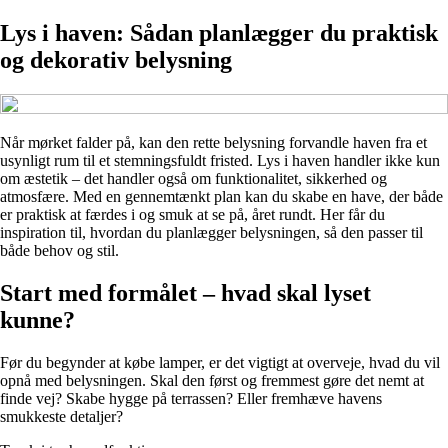
Lys i haven: Sådan planlægger du praktisk
og dekorativ belysning
Når mørket falder på, kan den rette belysning forvandle haven fra et
usynligt rum til et stemningsfuldt fristed. Lys i haven handler ikke kun
om æstetik – det handler også om funktionalitet, sikkerhed og
atmosfære. Med en gennemtænkt plan kan du skabe en have, der både
er praktisk at færdes i og smuk at se på, året rundt. Her får du
inspiration til, hvordan du planlægger belysningen, så den passer til
både behov og stil.
Start med formålet – hvad skal lyset
kunne?
Før du begynder at købe lamper, er det vigtigt at overveje, hvad du vil
opnå med belysningen. Skal den først og fremmest gøre det nemt at
finde vej? Skabe hygge på terrassen? Eller fremhæve havens
smukkeste detaljer?