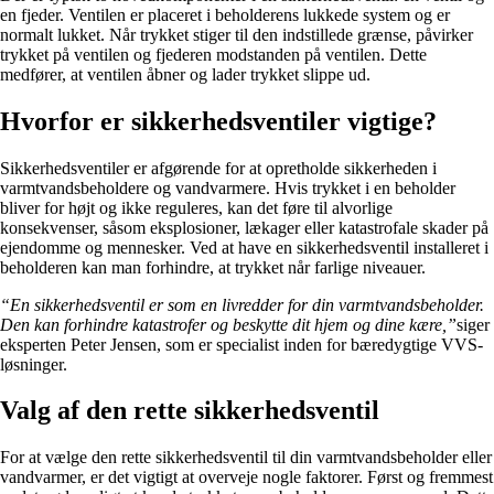
en fjeder. Ventilen er placeret i beholderens lukkede system og er
normalt lukket. Når trykket stiger til den indstillede grænse, påvirker
trykket på ventilen og fjederen modstanden på ventilen. Dette
medfører, at ventilen åbner og lader trykket slippe ud.
Hvorfor er sikkerhedsventiler vigtige?
Sikkerhedsventiler er afgørende for at opretholde sikkerheden i
varmtvandsbeholdere og vandvarmere. Hvis trykket i en beholder
bliver for højt og ikke reguleres, kan det føre til alvorlige
konsekvenser, såsom eksplosioner, lækager eller katastrofale skader på
ejendomme og mennesker. Ved at have en sikkerhedsventil installeret i
beholderen kan man forhindre, at trykket når farlige niveauer.
“En sikkerhedsventil er som en livredder for din varmtvandsbeholder.
Den kan forhindre katastrofer og beskytte dit hjem og dine kære,”
siger
eksperten Peter Jensen, som er specialist inden for bæredygtige VVS-
løsninger.
Valg af den rette sikkerhedsventil
For at vælge den rette sikkerhedsventil til din varmtvandsbeholder eller
vandvarmer, er det vigtigt at overveje nogle faktorer. Først og fremmest