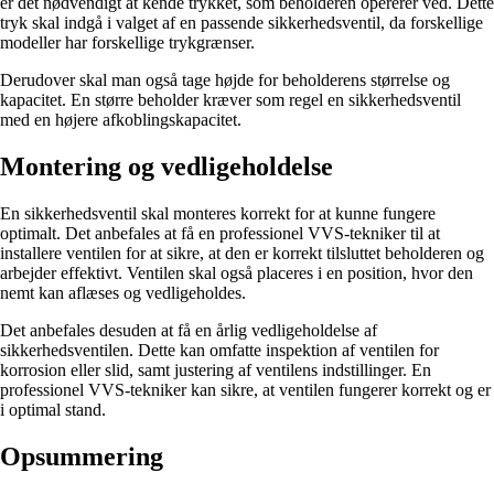
er det nødvendigt at kende trykket, som beholderen opererer ved. Dette
tryk skal indgå i valget af en passende sikkerhedsventil, da forskellige
modeller har forskellige trykgrænser.
Derudover skal man også tage højde for beholderens størrelse og
kapacitet. En større beholder kræver som regel en sikkerhedsventil
med en højere afkoblingskapacitet.
Montering og vedligeholdelse
En sikkerhedsventil skal monteres korrekt for at kunne fungere
optimalt. Det anbefales at få en professionel VVS-tekniker til at
installere ventilen for at sikre, at den er korrekt tilsluttet beholderen og
arbejder effektivt. Ventilen skal også placeres i en position, hvor den
nemt kan aflæses og vedligeholdes.
Det anbefales desuden at få en årlig vedligeholdelse af
sikkerhedsventilen. Dette kan omfatte inspektion af ventilen for
korrosion eller slid, samt justering af ventilens indstillinger. En
professionel VVS-tekniker kan sikre, at ventilen fungerer korrekt og er
i optimal stand.
Opsummering