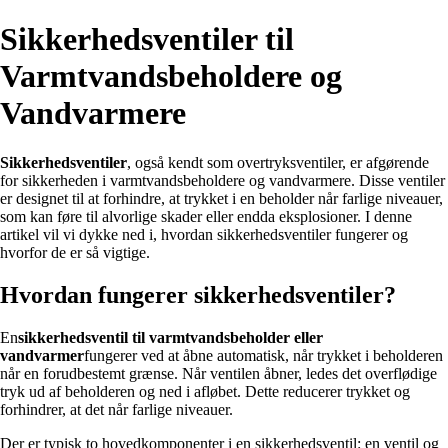
Sikkerhedsventiler til
Varmtvandsbeholdere og
Vandvarmere
Sikkerhedsventiler
, også kendt som overtryksventiler, er afgørende
for sikkerheden i varmtvandsbeholdere og vandvarmere. Disse ventiler
er designet til at forhindre, at trykket i en beholder når farlige niveauer,
som kan føre til alvorlige skader eller endda eksplosioner. I denne
artikel vil vi dykke ned i, hvordan sikkerhedsventiler fungerer og
hvorfor de er så vigtige.
Hvordan fungerer sikkerhedsventiler?
En
sikkerhedsventil til varmtvandsbeholder eller
vandvarmer
fungerer ved at åbne automatisk, når trykket i beholderen
når en forudbestemt grænse. Når ventilen åbner, ledes det overflødige
tryk ud af beholderen og ned i afløbet. Dette reducerer trykket og
forhindrer, at det når farlige niveauer.
Der er typisk to hovedkomponenter i en sikkerhedsventil: en ventil og