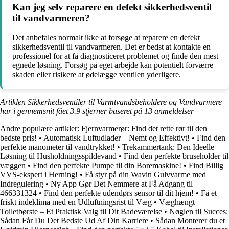
Kan jeg selv reparere en defekt sikkerhedsventil
til vandvarmeren?
Det anbefales normalt ikke at forsøge at reparere en defekt
sikkerhedsventil til vandvarmeren. Det er bedst at kontakte en
professionel for at få diagnosticeret problemet og finde den mest
egnede løsning. Forsøg på eget arbejde kan potentielt forværre
skaden eller risikere at ødelægge ventilen yderligere.
Artiklen Sikkerhedsventiler til Varmtvandsbeholdere og Vandvarmere
har i gennemsnit fået
3.9
stjerner baseret på
13
anmeldelser
Andre populære artikler:
Fjernvarmerør: Find det rette rør til den
bedste pris!
•
Automatisk Luftudlader – Nemt og Effektivt!
•
Find den
perfekte manometer til vandtrykket!
•
Trekammertank: Den Ideelle
Løsning til Husholdningsspildevand
•
Find den perfekte bruseholder til
væggen
•
Find den perfekte Pumpe til din Boremaskine!
•
Find Billig
VVS-ekspert i Herning!
•
Få styr på din Wavin Gulvvarme med
Indregulering
•
Ny App Gør Det Nemmere at Få Adgang til
466331324
•
Find den perfekte udendørs sensor til dit hjem!
•
Få et
friskt indeklima med en Udluftningsrist til Væg
•
Væghængt
Toiletbørste – Et Praktisk Valg til Dit Badeværelse
•
Nøglen til Succes:
Sådan Får Du Det Bedste Ud Af Din Karriere
•
Sådan Monterer du et