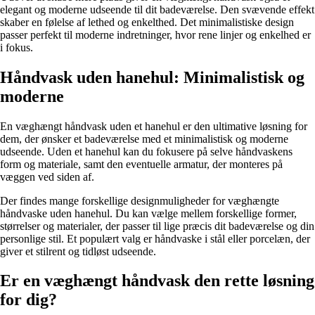
elegant og moderne udseende til dit badeværelse. Den svævende effekt
skaber en følelse af lethed og enkelthed. Det minimalistiske design
passer perfekt til moderne indretninger, hvor rene linjer og enkelhed er
i fokus.
Håndvask uden hanehul: Minimalistisk og
moderne
En væghængt håndvask uden et hanehul er den ultimative løsning for
dem, der ønsker et badeværelse med et minimalistisk og moderne
udseende. Uden et hanehul kan du fokusere på selve håndvaskens
form og materiale, samt den eventuelle armatur, der monteres på
væggen ved siden af.
Der findes mange forskellige designmuligheder for væghængte
håndvaske uden hanehul. Du kan vælge mellem forskellige former,
størrelser og materialer, der passer til lige præcis dit badeværelse og din
personlige stil. Et populært valg er håndvaske i stål eller porcelæn, der
giver et stilrent og tidløst udseende.
Er en væghængt håndvask den rette løsning
for dig?