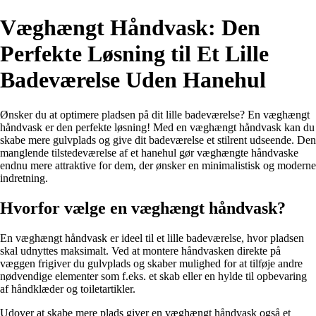
Væghængt Håndvask: Den
Perfekte Løsning til Et Lille
Badeværelse Uden Hanehul
Ønsker du at optimere pladsen på dit lille badeværelse? En væghængt
håndvask er den perfekte løsning! Med en væghængt håndvask kan du
skabe mere gulvplads og give dit badeværelse et stilrent udseende. Den
manglende tilstedeværelse af et hanehul gør væghængte håndvaske
endnu mere attraktive for dem, der ønsker en minimalistisk og moderne
indretning.
Hvorfor vælge en væghængt håndvask?
En væghængt håndvask er ideel til et lille badeværelse, hvor pladsen
skal udnyttes maksimalt. Ved at montere håndvasken direkte på
væggen frigiver du gulvplads og skaber mulighed for at tilføje andre
nødvendige elementer som f.eks. et skab eller en hylde til opbevaring
af håndklæder og toiletartikler.
Udover at skabe mere plads giver en væghængt håndvask også et