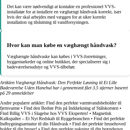
Det kan være nødvendigt at kontakte en professionel VVS-
installatør for at installere en væghængt håndvask korrekt, især
hvis der skal arbejdes med væggen for at sikre korrekt
installation og tilslutning til vandforsyningen.
Hvor kan man købe en væghængt håndvask?
Væghængte håndvaske kan købes i VVS-forretninger,
byggemarkeder og online butikker, der specialiserer sig i
badeværelsesudstyr og VVS-tilbehør.
Artiklen Væghængt Håndvask: Den Perfekte Løsning til Et Lille
Badeværelse Uden Hanehul har i gennemsnit fået
3.5
stjerner baseret
på
29
anmeldelser
Andre populære artikler:
Find den perfekte varmtvandsbeholder til
fjernvarme
•
Find den Bedste Pris på Inddækning af Stålskorsten
•
Find Billig VVS i Slagelse hos VVS Eksperten!
•
Magnetisk
Kalkspalter – Et Nyt Redskab til Byggebranchen
•
Find det perfekte
Indbygningsarmatur til din Håndvask
•
Find det perfekte brusehoved
holder til din bruser!
•
Find den perfekte pakning til din brændeovn