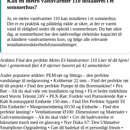
Kan en metro vandvarmer 110 installeres i et
sommerhus?
Ja, en metro vandvarmer 110 kan installeres i et sommerhus.
Det er en praktisk og pålidelig måde at sikre, at der er varmt
vand til rådighed under dit ophold i sommerhuset. Du bør sikre
dig, at sommerhuset har den nødvendige elektriske kapacitet til
at håndtere vandvarmerens krav, og følge alle relevante
installationssikkerhedsforanstaltninger.
Artiklen Find den perfekte Metro El-Vandvarmer 110 Liter til dit hjem!
har i gennemsnit fået
4.8
stjerner baseret på
42
anmeldelser
Andre populære artikler:
PEM-rør og fittings – den perfekte
vandslange til nedgravning
•
Kobberrør 22 mm – Find det perfekte rør
til dit projekt
•
Find den perfekte Pumpe til din Boremaskine!
•
Pex
Rør – Alt du skal vide om installation og brug
•
Få et bedre indeklima
med Wavin Telestat 24V
•
PEX-Rør: Fordele ved Præisolerede Rør
•
Køb Kontraspjæld Emhætte 150 mm – Find Det Perfekte Spjæld Til
Din Emhætte!
•
Murgennemføring Ø150 og Emhætte – Find den
perfekte løsning!
•
Ventilationsrør Ø100: Dimensioner og Materialer
•
Gulvvarmeslanger – Alt du skal vide!
•
Giv dit badeværelse et
luksuriøst touch med en glasvæg
•
Nye Duka S7: Den Ultimative
Smartphone-Opgradering
•
Gør dit badekar til et personligt frirum
•