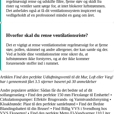
regelmæssigt rense og udskifte filtre, fjerne støv og skidt fra
rister og ventiler samt sørge for, at intet blokerer luftstrømmen.
Det anbefales også at få dit ventilationssystem inspiceret og
vedligeholdt af en professionel mindst en gang om året.
Hvorfor skal du rense ventilationsriste?
Det er vigtigt at rense ventilationsriste regelmæssigt for at fjerne
støv, pollen, skimmel og andre allergener, der kan samle sig der.
Ved at holde dine ventilationsriste rene sikrer du, at
luftstrømmen ikke forstyrres, og at der ikke kommer
forurenende stoffer ind i rummet.
Artiklen Find den perfekte Udluftningsventil til dit Mur, Loft eller Væg!
har i gennemsnit fået
3.5
stjerner baseret på
30
anmeldelser
Andre populære artikler:
Sådan får du det bedste ud af dit
solfangeranlæg
•
Find den perfekte 150 mm Flexslange til Emhætte!
•
Cirkulationspumper: Effektiv Brugsvands- og Varmtvandsforsyning
•
Kloakbrønde: Plast til den perfekte samlebrønd
•
Find det Bedste
Blandingsbatteri til din Bruser!
•
Find Billig VVS i Svendborg hos
VVS Eksperten!
•
Find den perfekte Metro El-Vandvarmer 110 Liter