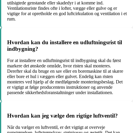
utilsigtede genstande eller skadedyr i at komme ind.
Ventilationsriste findes ofte i lofter, vægge eller gulve og er
vigtige for at opretholde en god luftcirkulation og ventilation i et
rum.
Hvordan kan du installere en udluftningsrist til
indbygning?
For at installere en udluftningsrist til indbygning skal du først
markere det ønskede område, hvor risten skal monteres.
Derefter skal du bruge en sav eller en boremaskine til at skære
eller bore et hul i væggen eller gulvet. Endelig kan risten
monteres ved hjælp af de medfølgende monteringsbeslag. Det
er vigtigt at følge producentens instruktioner og anvende
passende sikkerhedsforanstaltninger under installationen.
Hvordan kan jeg vælge den rigtige luftventil?
Når du vælger en luftventil, er det vigtigt at overveje
rumstørrelsen, luftstrømskrav, støjniveau og æstetik. Det kan