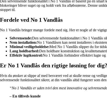
Den selvrensende funktionalitet i No 1 Vandlås er baseret på en smart 
blokeringer bliver suget op og holdt væk fra afløbsrørene. Denne unikke eg
stoppet til.
Fordele ved No 1 Vandlås
No 1 Vandlås bringer mange fordele med sig. Her er nogle af de vigtigs
Selvrensende:
Den selvrensende funktionalitet i No 1 Vandlås sikre
Nem installation:
No 1 Vandlåsen kan nemt installeres i eksister
Minimal vedligeholdelse:
Med No 1 Vandlås slipper du for tidsk
Lang holdbarhed:
Den holdbare konstruktion og kvalitetsmateria
Effektiv lugtkontrol:
No 1 Vandlås forhindrer effektivt lugte og 
Er No 1 Vandlås den rigtige løsning for dig
Hvis du ønsker at slippe af med besværet ved at skulle rense og vedlige
selvrensende funktionalitet sikrer, at din vandlås altid fungerer som de
“No 1 Vandlås er uden tvivl den mest innovative og selvrensende 
– En tilfreds kunde