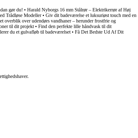
ådan gør du!
•
Harald Nyborgs 16 mm Stålrør – Elektrikerrør af Høj
ed Trådløse Modeller
•
Giv dit badeværelse et luksuriøst touch med en
et overblik over udendørs vandhaner – herunder frostfrie og
ner til dit projekt
•
Find den perfekte lille håndvask til dit
lerer du et gulvafløb til badeværelset
•
Få Det Bedste Ud Af Dit
ettighedshaver.