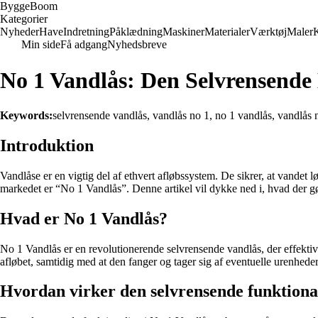
Bygge
Boom
Kategorier
Nyheder
Have
Indretning
Påklædning
Maskiner
Materialer
Værktøj
Maler
Min side
Få adgang
Nyhedsbreve
No 1 Vandlås: Den Selvrensende
Keywords:
selvrensende vandlås, vandlås no 1, no 1 vandlås, vandlås 
Introduktion
Vandlåse er en vigtig del af ethvert afløbssystem. De sikrer, at vandet 
markedet er “No 1 Vandlås”. Denne artikel vil dykke ned i, hvad der gør
Hvad er No 1 Vandlås?
No 1 Vandlås er en revolutionerende selvrensende vandlås, der effektivt
afløbet, samtidig med at den fanger og tager sig af eventuelle urenhede
Hvordan virker den selvrensende funktional