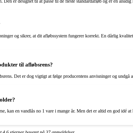
en er designet til at passe til de fleste standardafløb og er en alsidig 
?
stopninger og sikrer, at dit afløbssystem fungerer korrekt. En dårlig kv
ukter til afløbsrens?
srens. Det er dog vigtigt at følge producentens anvisninger og undgå a
holder?
ne, kan en vandlås no 1 vare i mange år. Men det er altid en god idé at k
et
4.6
stjerner baseret på
37
anmeldelser