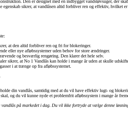
konstruktion. Den er designet med en indbygget vandstøvsuger, der skabe
enskab sikrer, at vandlåsen altid forbliver ren og effektiv, hvilket er en
te:
r, at den altid forbliver ren og fri for blokeringer.
ende eller nye afløbssystemer uden behov for store ændringer.
rævende og besværlig rengøring. Den klarer det hele selv.
ler sikrer, at No 1 Vandlås kan holde i mange år uden at skulle udskift
gasser i at trænge op fra afløbssystemet.
?
holde din vandlås, samtidig med at du vil have effektiv lugt- og bloker
n skal, og du vil kunne nyde et problemfrit afløbssystem i mange år frem
vandlås på markedet i dag. Du vil ikke fortryde at vælge denne løsning 