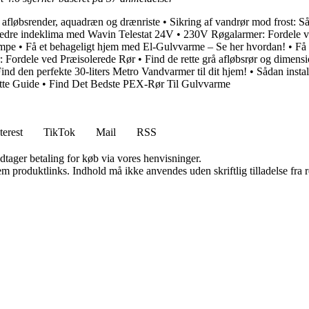
 afløbsrender, aquadræn og drænriste
•
Sikring af vandrør mod frost: S
bedre indeklima med Wavin Telestat 24V
•
230V Røgalarmer: Fordele v
umpe
•
Få et behageligt hjem med El-Gulvvarme – Se her hvordan!
•
Få 
 Fordele ved Præisolerede Rør
•
Find de rette grå afløbsrør og dimensio
ind den perfekte 30-liters Metro Vandvarmer til dit hjem!
•
Sådan instal
te Guide
•
Find Det Bedste PEX-Rør Til Gulvvarme
terest
TikTok
Mail
RSS
dtager betaling for køb via vores henvisninger.
m produktlinks. Indhold må ikke anvendes uden skriftlig tilladelse fra r