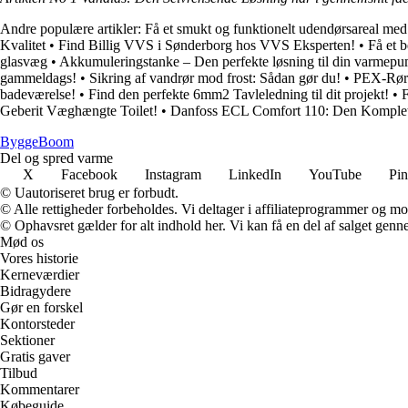
Andre populære artikler:
Få et smukt og funktionelt udendørsareal med
Kvalitet
•
Find Billig VVS i Sønderborg hos VVS Eksperten!
•
Få et 
glasvæg
•
Akkumuleringstanke – Den perfekte løsning til din varmep
gammeldags!
•
Sikring af vandrør mod frost: Sådan gør du!
•
PEX-Rør:
badeværelse!
•
Find den perfekte 6mm2 Tavleledning til dit projekt!
•
F
Geberit Væghængte Toilet!
•
Danfoss ECL Comfort 110: Den Komplet
Bygge
Boom
Del og spred varme
X
Facebook
Instagram
LinkedIn
YouTube
Pin
© Uautoriseret brug er forbudt.
© Alle rettigheder forbeholdes. Vi deltager i affiliateprogrammer og mo
© Ophavsret gælder for alt indhold her. Vi kan få en del af salget genne
Mød os
Vores historie
Kerneværdier
Bidragydere
Gør en forskel
Kontorsteder
Sektioner
Gratis gaver
Tilbud
Kommentarer
Købeguide