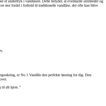
r et undertryk i vandlåsen. Dette betyder, at eventuelle urenheder og
 stor fordel i forhold til traditionelle vandlåse, der ofte kan blive
es.
ingssikring, er No 1 Vandlås den perfekte løsning for dig. Den
over.
til dit hjem.”