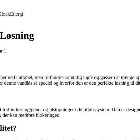
Kloak
Energi
 Løsning
nr 1
løber ned i afløbet, men forhindrer samtidig lugte og gasser i at trænge 
 denne vandlås så speciel og hvorfor den er den perfekte løsning til di
 forhindrer lugtgener og tilstopninger i dit afløbssystem. Den er design
r, der kan medføre blokeringer.
itet?