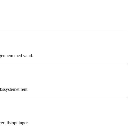
s igennem med vand.
bssystemet rent.
r tilstopninger.